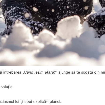
și întrebarea „
Când ieșim afară?
” ajunge să te scoată din mi
 soluție.
asmul lui și apoi explică-i planul.