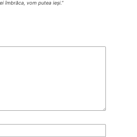
vei îmbrăca, vom putea ieși.
”