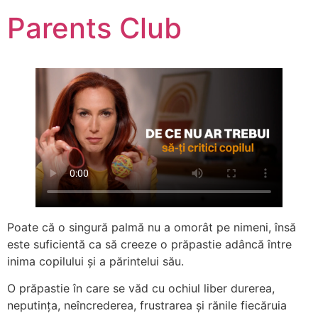
Parents Club
Poate că o singură palmă nu a omorât pe nimeni, însă
este suficientă ca să creeze o prăpastie adâncă între
inima copilului și a părintelui său.
O prăpastie în care se văd cu ochiul liber durerea,
neputința, neîncrederea, frustrarea și rănile fiecăruia