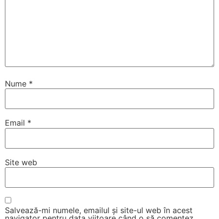
Nume
*
Email
*
Site web
Salvează-mi numele, emailul și site-ul web în acest
navigator pentru data viitoare când o să comentez.