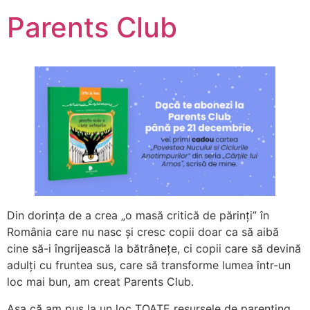
Parents Club
Din dorința de a crea „o masă critică de părinți” în
România care nu nasc și cresc copii doar ca să aibă
cine să-i îngrijească la bătrânețe, ci copii care să devină
adulți cu fruntea sus, care să transforme lumea într-un
loc mai bun, am creat Parents Club.
Așa că am pus la un loc TOATE resursele de parenting