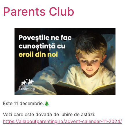
Parents Club
Este 11 decembrie.🎄
Vezi care este dovada de iubire de astăzi:
https://allaboutparenting.ro/advent-calendar-11-2024/