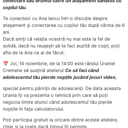
conectării sau drumul către un atașament sănătos cu
copilul tău.
Te conectezi cu Ana Iancu într-o discuție despre
atașament și conectarea cu copilul tău după vârsta de 6
ani.
Dacă simți că relația voastră nu mai este la fel de
solidă, dacă nu reușești să te faci auzită de copil, poți
afla de la Ana ce ai de făcut.
📅 Joi, 14 noiembrie, de la 14:00 este rândul Uraniei
Cremene să susțină atelierul
Ce să faci când
adolescentul tău pierde nopțile jucând jocuri video,
special pentru părinții de adolescenți. De data aceasta
Urania îți va prezenta o tehnică prin care să poți
negocia limite atunci când adolescentul tău pierde
nopțile în fața calculatorului.
Poți participa gratuit la oricare dintre aceste ateliere,
chiar și la toate dacă timpul îți permite.