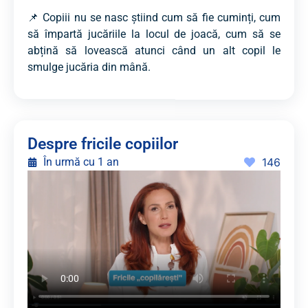
📌 Copiii nu se nasc știind cum să fie cuminți, cum
să împartă jucăriile la locul de joacă, cum să se
abțină să lovească atunci când un alt copil le
smulge jucăria din mână.
Despre fricile copiilor
În urmă cu 1 an
146