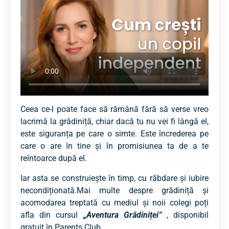
Ceea ce-l poate face să rămână fără să verse vreo
lacrimă la grădiniță, chiar dacă tu nu vei fi lângă el,
este siguranța pe care o simte. Este încrederea pe
care o are în tine și în promisiunea ta de a te
reîntoarce după el.
Iar asta se construiește în timp, cu răbdare și iubire
necondiționată.Mai multe despre grădiniță și
acomodarea treptată cu mediul și noii colegi poți
afla din cursul
„Aventura Grădiniței”
, disponibil
gratuit în Parents Club.