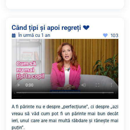
Când țipi și apoi regreți 💔
În urmă cu 1 an
103
A fi părinte nu e despre „perfecțiune”, ci despre „azi
vreau să văd cum pot fi un părinte mai bun decât
ieri, unul care are mai multă răbdare și rănește mai
puțin”.