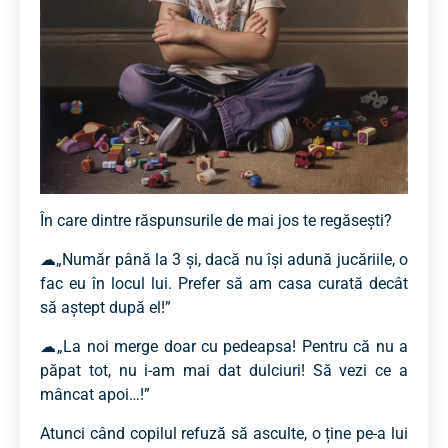
În care dintre răspunsurile de mai jos te regăsești?
☁︎„Număr până la 3 și, dacă nu își adună jucăriile, o
fac eu în locul lui. Prefer să am casa curată decât
să aștept după el!”
☁︎„La noi merge doar cu pedeapsa! Pentru că nu a
păpat tot, nu i-am mai dat dulciuri! Să vezi ce a
mâncat apoi…!”
Atunci când copilul refuză să asculte, o ține pe-a lui